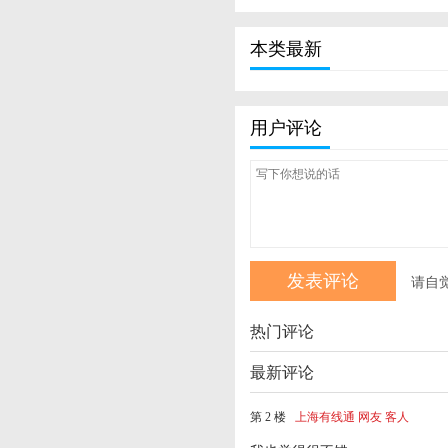
本类最新
用户评论
请自
热门评论
最新评论
第 2 楼
上海有线通 网友 客人