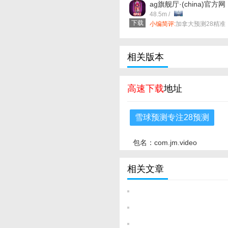
ag旗舰厅·(china)官方网
站 v57.0.11 安卓版
48.5m /
下载
小编简评:
加拿大预测28精准
预测是集合全网最棒的**不只
是“你搜什么给你什么”，而
是“你想找什么，它先知道”，
多轮语义分析 意图建模，构
相关版本
超前思考型搜索助手，轻松
决信息难题！！
高速下载
地址
雪球预测专注28预测
包名：com.jm.video
相关文章