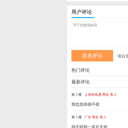
用户评论
请自
热门评论
最新评论
第 2 楼
上海有线通 网友 客人
我也觉得很不错
第 1 楼
广东 网友 客人
很不错我一直在支持