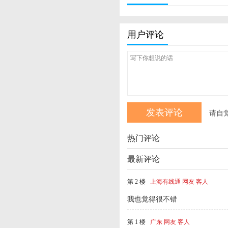
用户评论
请自
热门评论
最新评论
第 2 楼
上海有线通 网友 客人
我也觉得很不错
第 1 楼
广东 网友 客人