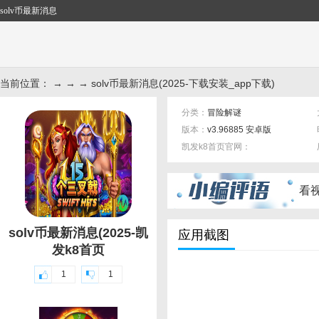
solv币最新消息
当前位置： → → → solv币最新消息(2025-下载安装_app下载)
分类：
冒险解谜
版本：
v3.96885 安卓版
凯发k8首页官网：
标签：
看
solv币最新消息(2025-凯
应用截图
发k8首页
1
1