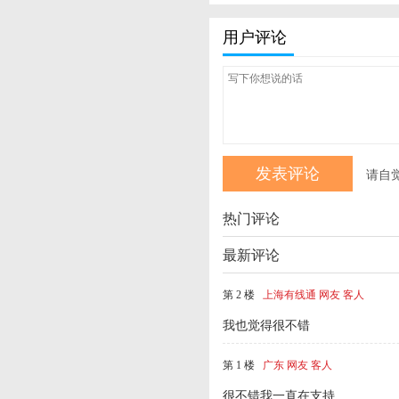
用户评论
请自
热门评论
最新评论
第 2 楼
上海有线通 网友 客人
我也觉得很不错
第 1 楼
广东 网友 客人
很不错我一直在支持