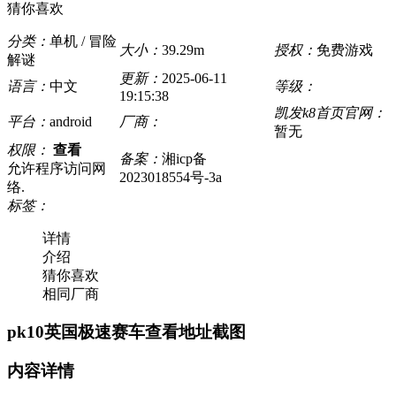
猜你喜欢
分类：
单机 / 冒险
大小：
39.29m
授权：
免费游戏
解谜
更新：
2025-06-11
语言：
中文
等级：
19:15:38
凯发k8首页官网：
平台：
android
厂商：
暂无
权限：
查看
备案：
湘icp备
允许程序访问网
2023018554号-3a
络.
标签：
详情
介绍
猜你喜欢
相同厂商
pk10英国极速赛车查看地址截图
内容详情