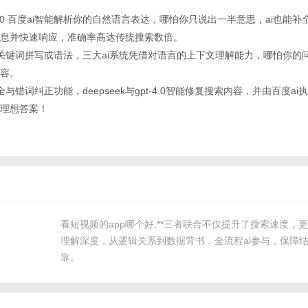
k gpt-4.0 百度ai智能解析你的自然语言表达，哪怕你只说出一半意思，ai也
息并快速响应，准确率高达传统搜索数倍。
泥于关键词拼写或语法，三大ai系统凭借对语言的上下文理解能力，哪怕你的
容。
全与错词纠正功能，deepseek与gpt-4.0智能修复搜索内容，并由百度a
理想答案！
看短视频的app哪个好,**三者联合不仅提升了搜索速度，
理解深度，从逻辑关系到数据背书，全流程ai参与，保障
靠。