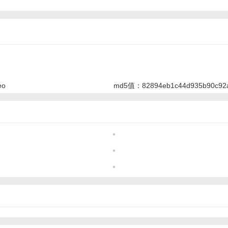
eo
md5值：82894eb1c44d935b90c92