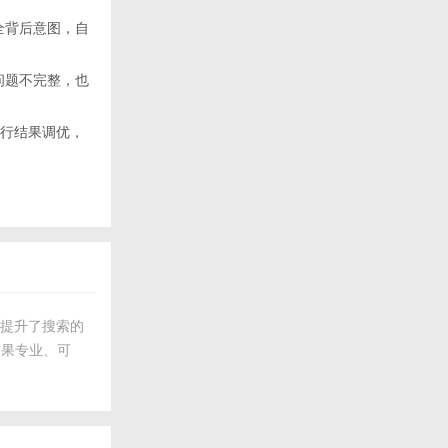
能补全背后意图，自
问题不完整，也
i执行结果调优，
更提升了搜索的
结果专业、可