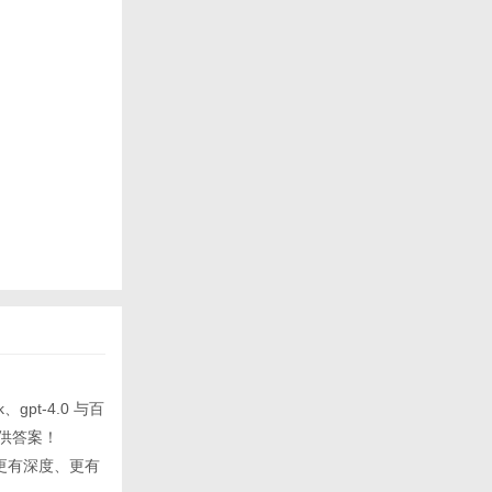
gpt-4.0 与百
供答案！
索更有深度、更有