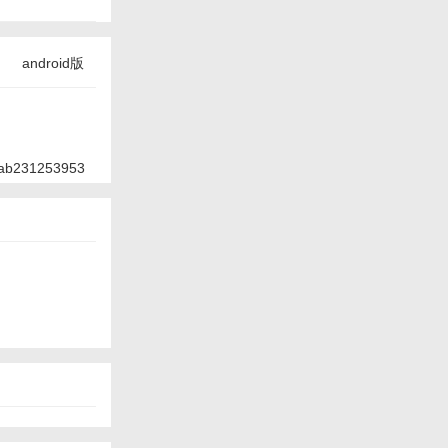
android版
ab231253953