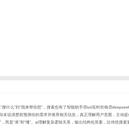
从“搜什么”到“我来帮你想”，搜索也有了智能助手🤑sol实时价格🤑deepseek、
在你未说清楚前预测你的需求并推荐相关信息，真正理解用户意图，主动提
“快”，而是“准”和“懂”。ai理解复杂逻辑关系，输出结构化答案，比传统搜