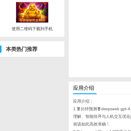
使用二维码下载到手机
本类热门推荐
应用介绍
应用介绍：
1.🧧比特预测🧧deepseek
理解、智能排序与人机交互优化
就该如此高效准确！