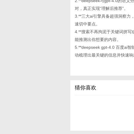
2.**deepseek与gpt-
对，真正实现“理解后推荐”。
3.**三大ai引擎具备超强洞
速切中要点。
4.**搜索不再拘泥于关键词拼
能推测出你想要的内容。
5.**deepseek gpt-4
动梳理出最关键的信息并快速响
猜你喜欢