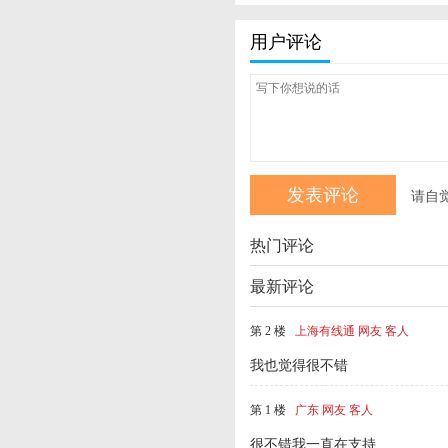
用户评论
请自
热门评论
最新评论
第 2 楼
上海有线通 网友 客人
我也觉得很不错
第 1 楼
广东 网友 客人
很不错我一直在支持