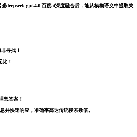
epseek gpt-4.0 百度ai深度融合后，能从模糊语义中提取关
而非寻找！
效无比！
到理想答案！
关键的信息并快速响应，准确率高达传统搜索数倍。