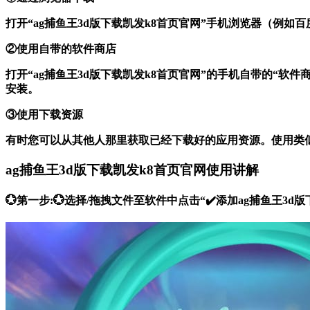
打开“ag捕鱼王3d版下载凯发k8首页官网”手机浏览器（例
②使用自带的软件商店
打开“ag捕鱼王3d版下载凯发k8首页官网”的手机自带的“
安装。
③使用下载资源
有时您可以从其他人那里获取已经下载好的应用资源。使用类
ag捕鱼王3d版下载凯发k8首页官网使用讲解
💮第一步:💮选择/拖拽文件至软件中点击“✔️添加ag捕鱼王