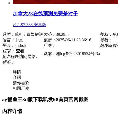
加拿大28在线预测免费杀对子
v1.1.97.388 安卓版
分类：
单机 / 冒险解谜
大小：
39.29m
授权：
免
语言：
中文
更新：
2025-06-11 23:36:16
等级：
平台：
android
厂商：
凯发k8
权限：
查看
备案：
湘icp备2023018554号-3a
允许程序访问网络.
标签：
详情
介绍
猜你喜欢
相同厂商
ag捕鱼王3d版下载凯发k8首页官网截图
内容详情