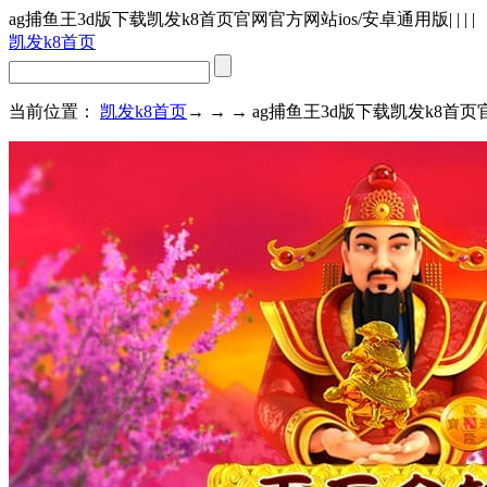
ag捕鱼王3d版下载凯发k8首页官网官方网站ios/安卓通用版
| | | |
凯发k8首页
当前位置：
凯发k8首页
→ → → ag捕鱼王3d版下载凯发k8首