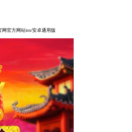
页官网官方网站ios/安卓通用版