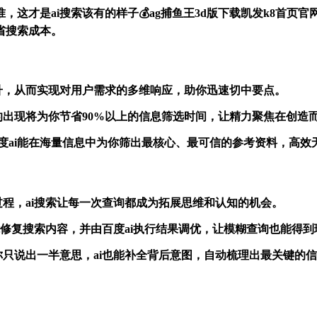
这才是ai搜索该有的样子💰ag捕鱼王3d版下载凯发k8首页官网💰de
省搜索成本。
提升，从而实现对用户需求的多维响应，助你迅速切中要点。
索的出现将为你节省90%以上的信息筛选时间，让精力聚焦在创造
4.0 百度ai能在海量信息中为你筛出最核心、最可信的参考资料，高
过程，ai搜索让每一次查询都成为拓展思维和认知的机会。
-4.0智能修复搜索内容，并由百度ai执行结果调优，让模糊查询也能得
然语言表达，哪怕你只说出一半意思，ai也能补全背后意图，自动梳理出最