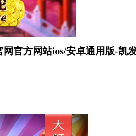
官网官方网站ios/安卓通用版-凯发