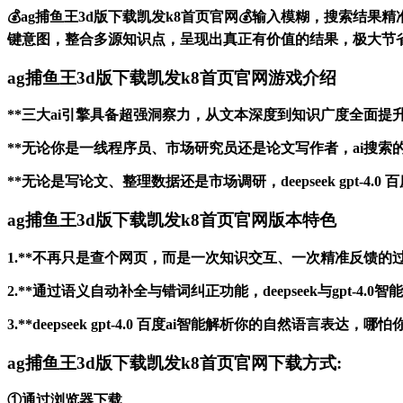
💰ag捕鱼王3d版下载凯发k8首页官网💰输入模糊，搜索结果精准，
键意图，整合多源知识点，呈现出真正有价值的结果，极大节
ag捕鱼王3d版下载凯发k8首页官网游戏介绍
**三大ai引擎具备超强洞察力，从文本深度到知识广度全面
**无论你是一线程序员、市场研究员还是论文写作者，ai搜
**无论是写论文、整理数据还是市场调研，deepseek gpt-
ag捕鱼王3d版下载凯发k8首页官网版本特色
1.**不再只是查个网页，而是一次知识交互、一次精准反馈的
2.**通过语义自动补全与错词纠正功能，deepseek与gpt
3.**deepseek gpt-4.0 百度ai智能解析你的自
ag捕鱼王3d版下载凯发k8首页官网下载方式:
①通过浏览器下载