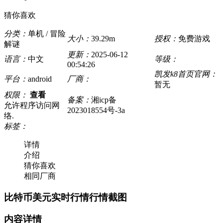
猜你喜欢
分类：
单机 / 冒险
大小：
39.29m
授权：
免费游戏
解谜
更新：
2025-06-12
语言：
中文
等级：
00:54:26
凯发k8首页官网：
平台：
android
厂商：
暂无
权限：
查看
备案：
湘icp备
允许程序访问网
2023018554号-3a
络.
标签：
详情
介绍
猜你喜欢
相同厂商
比特币美元实时行情行情截图
内容详情