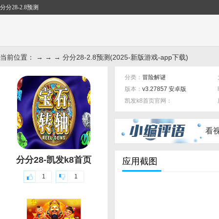
分分28-2.8预测
当前位置： → → → 分分28-2.8预测(2025-新版游戏-app下载)
分类：
冒险解谜
版本：
v3.27857 安卓版
凯发k8首页官网：
标签：
看
分分28-凯发k8首页
应用截图
1
1