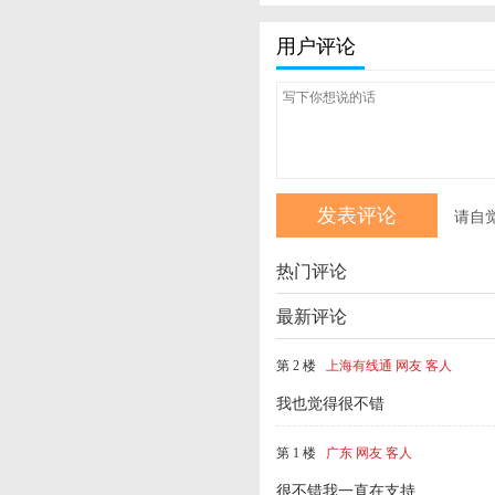
用户评论
请自
热门评论
最新评论
第 2 楼
上海有线通 网友 客人
我也觉得很不错
第 1 楼
广东 网友 客人
很不错我一直在支持