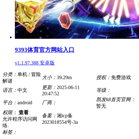
9393体育官方网站入口
v1.1.97.388 安卓版
分类：
单机 / 冒险
大小：
39.29m
授权：
免费游戏
解谜
更新：
2025-06-11
语言：
中文
等级：
20:47:52
凯发k8首页官网：
平台：
android
厂商：
暂无
权限：
查看
备案：
湘icp备
允许程序访问网
2023018554号-3a
络.
标签：