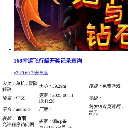
168幸运飞行艇开奖记录查询
v2.29.69.7 安卓版
分类：
单机 / 冒险
大小：
39.29m
授权：
免费游戏
解谜
更新：
2025-06-11
语言：
中文
等级：
19:11:28
凯发k8首页官网：
平台：
android
厂商：
暂无
权限：
查看
备案：
湘icp备
允许程序访问网
2023018554号-3a