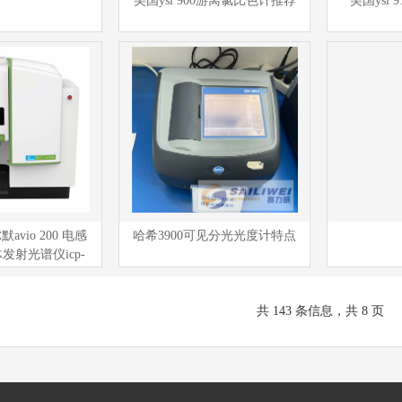
美国ysi 900游离氯比色计推荐
美国ysi 
vio 200 电感
哈希3900可见分光光度计特点
发射光谱仪icp-
oes
共 143 条信息，共 8 页