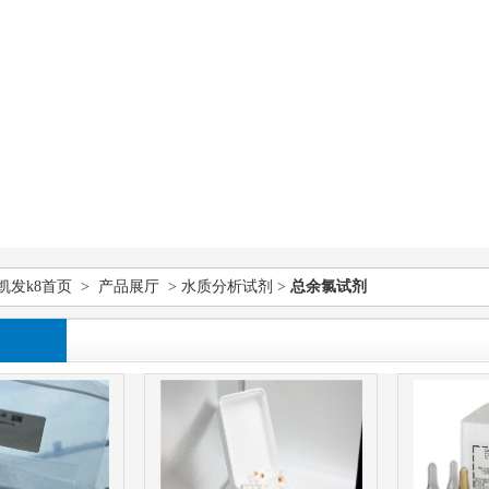
凯发k8首页
>
产品展厅
>
水质分析试剂
>
总余氯试剂