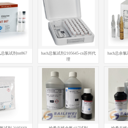
氯试剂tnt867
hach总氯试剂2105645-cn苏州代
hach总余氯
理