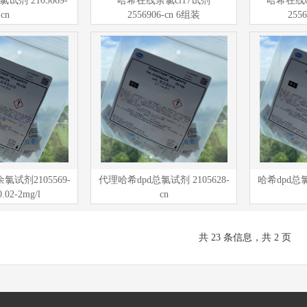
剂 2105669-
哈希在线余氯cl17试剂
哈希在线c
cn
2556906-cn 6组装
255
氯试剂2105569-
代理哈希dpd总氯试剂 2105628-
哈希dpd总氯
02-2mg/l
cn
共 23 条信息，共 2 页