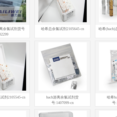
)游离余氯试剂货号
哈希总余氯试剂2105645-cn
哈希(hach
02299
2105545-cn
hach游离余氯试剂货
哈希h
号:1407099-cn
号: