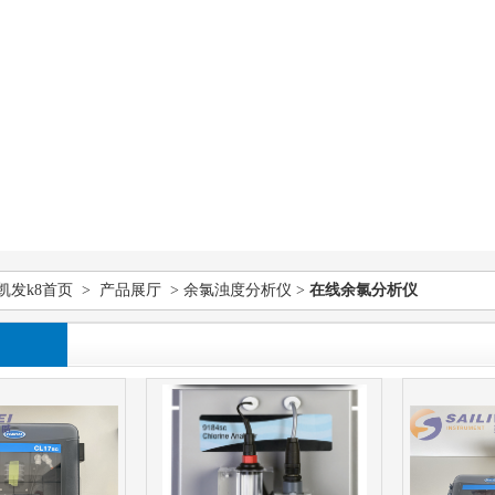
凯发k8首页
>
产品展厅
>
余氯浊度分析仪
>
在线余氯分析仪