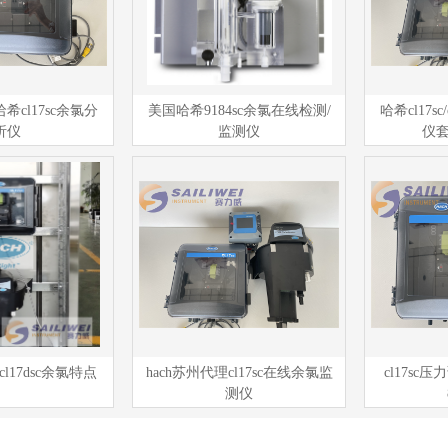
哈希cl17sc余氯分
美国哈希9184sc余氯在线检测/
哈希cl17sc
析仪
监测仪
仪
 cl17dsc余氯特点
hach苏州代理cl17sc在线余氯监
cl17s
测仪