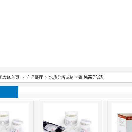
凯发k8首页
>
产品展厅
>
水质分析试剂
>
镍 铬离子试剂