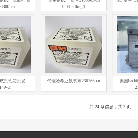
铜试剂低量程 货
哈希铜试剂 货号2105869-cn
hach哈希低
3300-cn
0.04-5.0mg/l
希铁试剂现货批发
代理哈希亚铁试剂230166-cn
美国hac
149-cn
2
共 24 条信息，共 2 页