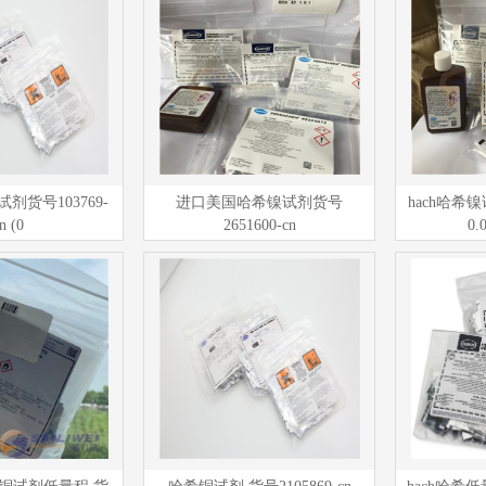
试剂货号103769-
进口美国哈希镍试剂货号
hach哈希镍
n (0
2651600-cn
0.