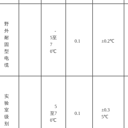
野
外
-
耐
5至
0.1
±0.2℃
固
7
型
0℃
电
缆
实
验
5
室
±0.3
至7
0.1
级
5℃
0℃
别