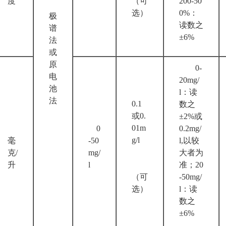
度
（可
200-50
选）
0%：
极
读数之
谱
±6%
法
或
原
0-
电
20mg/
池
l：读
法
0.1
数之
或0.
±2%或
01m
0
0.2mg/
g/l
毫
-50
l,以较
克/
mg/
大者为
升
l
准；20
（可
-50mg/
选）
l：读
数之
±6%