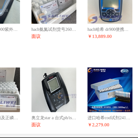
美国哈希dr6000紫外可见光分光光度计/哈希代理
hach氨氮试剂货号2606945-cn量程0.4-50mg/l
hach哈希 dr900便携式多参数比色计 9385100-cn
面议
￥13,889.00
美国哈希总磷及正磷试剂2084769-cn
奥立龙star a 台式ph/ise离子浓度测量仪410p-01a
进口哈希cod试剂2415915-cn 量程200-15000mg/l
面议
￥2,279.00