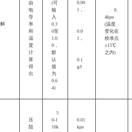
0.00
由
(可
1，
电
输
0.
导
入
4kpa
解
率
0.3
(温度
和
0至
0.0
变化在
体
温
1.0
1，
校准点
度
0，
±15℃
计
默
之内)
算
认
0.1
得
值
g/l
出
为
0.6
4)
5
压
压
0-1
0.01
阻
10k
kpa