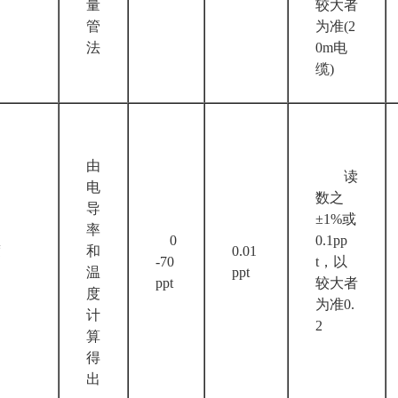
量
较大者
管
为准(2
法
0m电
缆)
由
读
电
数之
导
±1%或
率
0
0.1pp
度
和
0.01
-70
t，以
温
ppt
ppt
较大者
度
为准0.
计
2
算
得
出