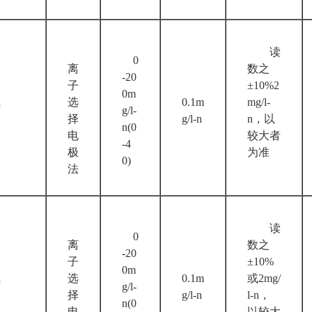
读
0
离
数之
-20
子
±10%2
0m
氮
选
0.1m
mg/l-
g/l-
择
g/l-n
n，以
n(0
电
较大者
-4
极
为准
0)
法
读
0
离
数之
-20
子
±10%
0m
氮
选
0.1m
或2mg/
g/l-
择
g/l-n
l-n，
n(0
电
以较大