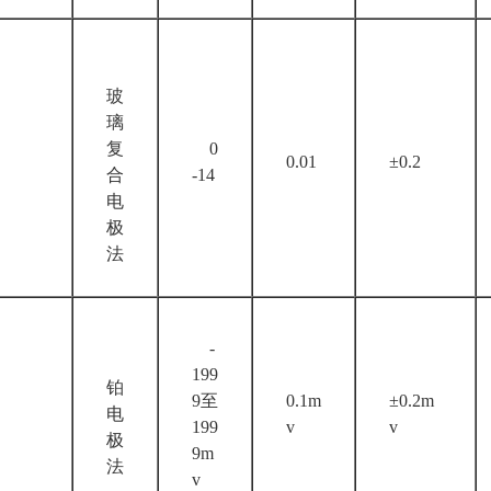
玻
璃
复
0
0.01
±0.2
合
-14
电
极
法
-
199
铂
9至
0.1m
±0.2m
电
199
v
v
极
9m
法
v