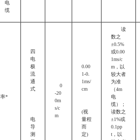
电
缆
读
数之
±0.5%
四
或0.00
电
1ms/c
极
0.00
m，以
流
1-0.
较大者
通
1ms/
为准
0
式
cm
（4m
-20
率*
电
0m
缆）；
s/c
(视
读数之
m
电
量程
±1%或
导
而
0.1pp
测
定)
t，以