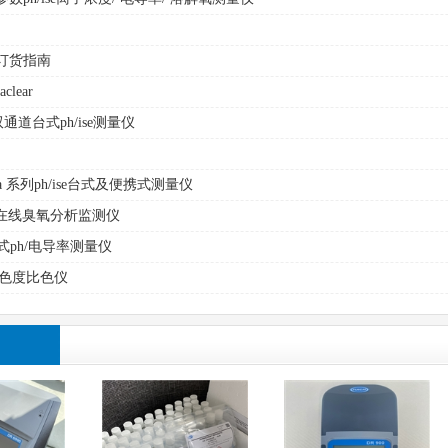
r 订货指南
lear
r 双通道台式ph/ise测量仪
ar a 系列ph/ise台式及便携式测量仪
式在线臭氧分析监测仪
携式ph/电导率测量仪
钴色度比色仪