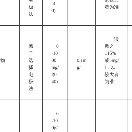
-4
极
者为准
0)
法
读
离
0
数之
子
-10
±15%
物
选
00
0.1m
或5mg/
择
mg/
g/l
l，以
电
l(0-
较大者
极
40)
为准
法
0
-10
0g/l