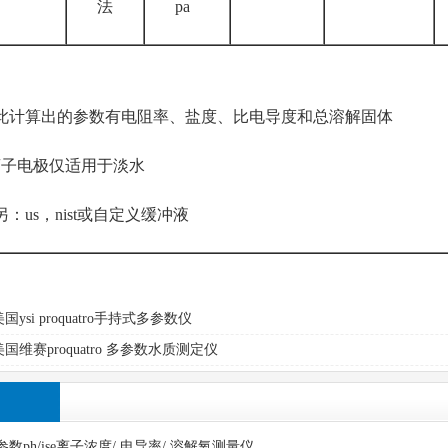
法
pa
：
计算出的参数有电阻率、盐度、比电导度和总溶解固体
子电极仅适用于淡水
：us，nist或自定义缓冲液
国ysi proquatro手持式多参数仪
国维赛proquatro 多参数水质测定仪
台式多参数ph/ise离子浓度/ 电导率/ 溶解氧测量仪