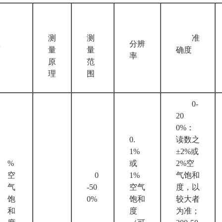
测
测
准
数
分辨
量
量
确度
率
原
范
理
围
0-
20
0%：
0.
读数之
1%
±2%或
%
或
2%空
空
0
1%
气饱和
气
-50
空气
度，以
饱
0%
饱和
较大者
和
度
为准；